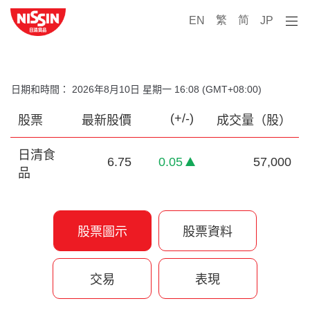
繁
简
EN
JP