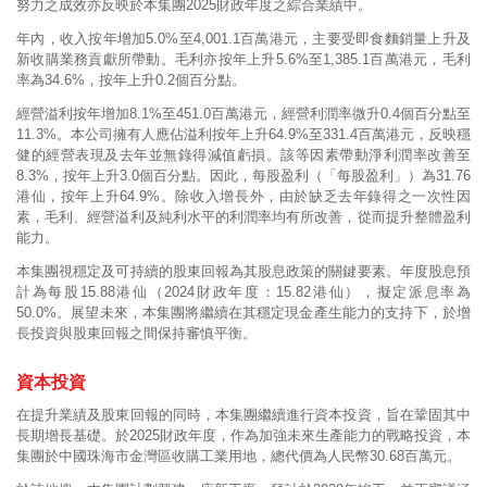
努力之成效亦反映於本集團2025財政年度之綜合業績中。
年內，收入按年增加5.0%至4,001.1百萬港元，主要受即食麵銷量上升及
新收購業務貢獻所帶動。毛利亦按年上升5.6%至1,385.1百萬港元，毛利
率為34.6%，按年上升0.2個百分點。
經營溢利按年增加8.1%至451.0百萬港元，經營利潤率微升0.4個百分點至
11.3%。本公司擁有人應佔溢利按年上升64.9%至331.4百萬港元，反映穩
健的經營表現及去年並無錄得減值虧損。該等因素帶動淨利潤率改善至
8.3%，按年上升3.0個百分點。因此，每股盈利（「每股盈利」）為31.76
港仙，按年上升64.9%。除收入增長外，由於缺乏去年錄得之一次性因
素，毛利、經營溢利及純利水平的利潤率均有所改善，從而提升整體盈利
能力。
本集團視穩定及可持續的股東回報為其股息政策的關鍵要素。年度股息預
計為每股15.88港仙（2024財政年度：15.82港仙），擬定派息率為
50.0%。展望未來，本集團將繼續在其穩定現金產生能力的支持下，於增
長投資與股東回報之間保持審慎平衡。
資本投資
在提升業績及股東回報的同時，本集團繼續進行資本投資，旨在鞏固其中
長期增長基礎。於2025財政年度，作為加強未來生產能力的戰略投資，本
集團於中國珠海市金灣區收購工業用地，總代價為人民幣30.68百萬元。