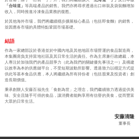
「合味道」
等高端產品的銷售。我們亦將尋求透過出口杯裝及袋裝麵增加
收入，同時推進冷凍食品業務的復甦。
於其他海外市場，我們將繼續穩步擴展核心產品（包括即食麵）的銷售，
並因應各市場的具體特點鞏固市場基礎。
結語
作為一家總部設於香港並於中國內地及其他地區市場營運的食品製造商，
本集團肩負支持當地社區及其日常生活的責任。作為主席兼行政總裁，本
人專注於加強我們的產品競爭力（此為我們的關鍵優先事項之一）及構建
以效率為本的供應鏈平台，不受短期波動所影響。透過致力以穩定方式提
供此等基本食品供應，本人將繼續為所有持份者（包括股東及投資者）創
造長期價值。
秉承創辦人安藤百福先生「食創為世」之理念，我們繼續致力透過提供美
味、安全且隨手可得的食品，讓消費者能夠享用有信譽的美食，從而豐富
大眾的日常生活。
安藤清隆
董事長