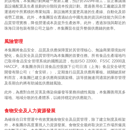
於該地塊，本集團計劃興建一座新工廠，預計於2029年竣工，並正審議涵
蓋設備配置及生產規劃的分階段資本投資計劃。透過善用在工廠建設及營
運過程中所累積的專業知識，新設施將支援更高速的生產線、自動化及節
省勞工措施。此外，本集團旨在透過結合中國先進的資訊科技能力與日本
品質管理實務，降低營運成本及提升生產效率。此外，透過加強與鄰近的
珠海日清包裝有限公司之協作，本集團旨在提升整個供應鏈的效率。
風險管理
本集團將食品安全、品質及供應保障置於其管理核心。無論商業環境如何
變化，食品安全及品質管理均為本集團的首要任務。所有食品生產場地均
已取得食品安全管理系統的國際認證，包括ISO 22000、FSSC 22000及
HACCP。本集團亦與日清食品控股旗下公司日清（上海）食品安全研究
開發有限公司（「食安研」），定期進行品質及供應商審核。就關鍵原材
料而言，本集團已建立多供應商採購架構。該等措施連同適當的庫存管理
及長期合約將有助減低供應鏈風險。
此外，為應對自然災害及傳染病爆發等業務持續性風險，本集團善用其多
場地、地域分散的生產體系，以維持穩定的供應能力。
食物安全及人力資源發展
為確保在日常營運中有效實施食物安全及品質管理，除了建立制度及框架
外，本集團亦高度重視人力資源發展。食物安全最終取決於工作場所僱員