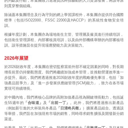
的判斷及行動，本集團致力透過資訊科技驅動的人力資源發展，將該等原
則貫穿整個組織。
除涵蓋本集團理念及行為守則的網上學習課程外，本集團亦提供符合國際
標準（包括ISO22000、FSSC 22000及HACCP）的系統性食物安全培
訓。
根據年度計劃，本集團亦為場地衛生主管、管理層及僱員進行持續培訓，
包括衛生管理課程、內部審核員培訓，以及由外部機構舉辦的內部審核培
訓。該等措施旨在提升現場應變能力及決策能力。
2026年展望
於2026財政年度，本集團在密切監察當前外部不確定因素的同時，對長期
增長前景仍持樂觀態度。我們將繼續加強成本管理，並推動營運效率進一
步提升。藉此，我們將透過推進2026財政年度的戰略優先事項，包括「加
強產品競爭力」及「進一步發展供應鏈管理(SCM)能力」，致力在各市場
實現可持續增長。
於中國內地，我們將核心品牌的高附加值產品視為關鍵增長動力，包括誕
生55週年的
「合味道」
及
「出前一丁」
。此外，我們將透過推出新產品
（例如新引進的大杯裝烏冬產品
「日清咚兵衛」
）擴展產品組合。透過該
等舉措，我們旨在加強現有市場的銷售，同時尋求銷售擴張及開發新分銷
渠道。
於香港，除了「出前一丁」外，我們將繼續擴大
「北海道一丁」
及日本版