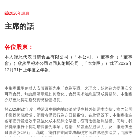
2026年訊息
主席的話
各位股東：
本人謹此代表日清食品有限公司（「本公司」）董事會（「董事
會」）欣然呈報本公司連同其附屬公司（「本集團」）截至2025年
12月31日止年度之年報。
本集團秉承創辦人安藤百福先生「食為聖職」之理念，始終致力提供安全
可靠食品。無論經濟環境如何變化，食品需求始終呈現成長趨勢。本集團
亦順應此長期趨勢實現整體增長。
於2025財政年度，香港及中國內地經濟雖受惠於外部需求支撐，惟內部需
求復甦仍屬緩慢，消費者購買行為亦日趨審慎。在此背景下，本集團推進
各項提升營運效率及強化成本紀律之舉措，從而改善盈利結構。同時，我
們持續推行中長期增長優先事項，包括「加強產品競爭力」及「推進供應
鏈管理(SCM)」。藉此，我們在鞏固業務基礎方面取得穩步進展，而該等