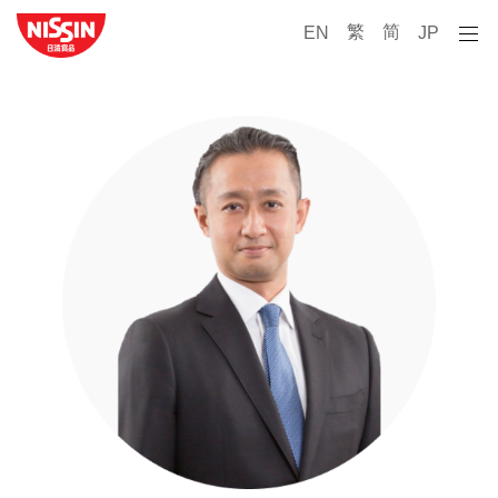
繁
简
EN
JP