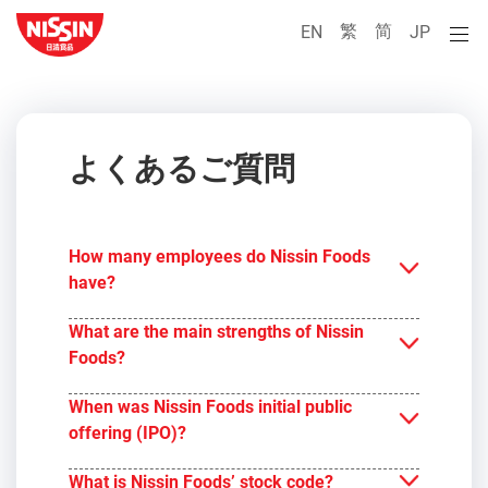
繁
简
EN
JP
よくあるご質問
How many employees do Nissin Foods
have?
What are the main strengths of Nissin
Foods?
When was Nissin Foods initial public
offering (IPO)?
What is Nissin Foods’ stock code?